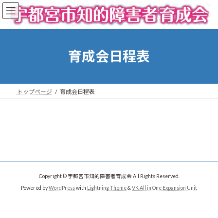
コ
ナ
ン
ビ
テ
ゲ
ン
ー
ツ
シ
育成会日程表
へ
ョ
ス
ン
キ
に
ッ
移
トップページ
育成会日程表
プ
動
Copyright © 宇都宮市知的障害者育成会 All Rights Reserved.
Powered by
WordPress
with
Lightning Theme
&
VK All in One Expansion Unit