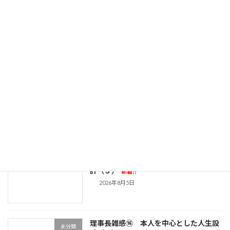
次の記事
総会のご案内
2025年5月23日
最近の投稿
理事長雑感⑰ 本人を中心とした人生設
未分類
計（３）
新着!!
2026年8月5日
理事長雑感⑯ 本人を中心とした人生設
未分類